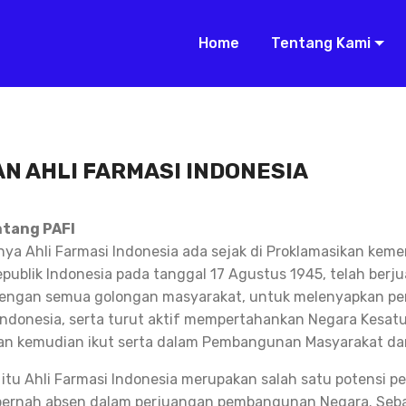
Home
Tentang Kami
N AHLI FARMASI INDONESIA
ntang PAFI
a Ahli Farmasi Indonesia ada sejak di Proklamasikan kem
publik Indonesia pada tanggal 17 Agustus 1945, telah berj
ngan semua golongan masyarakat, untuk melenyapkan pen
ndonesia, serta turut aktif mempertahankan Negara Kesatu
an kemudian ikut serta dalam Pembangunan Masyarakat da
 itu Ahli Farmasi Indonesia merupakan salah satu potensi
pernah absen dalam perjuangan pembangunan Negara. Seba