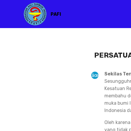
PAFI
PERSATUA
Sekilas Te
Sesungguhny
Kesatuan Re
membahu de
muka bumi I
Indonesia d
Oleh karena
yang tidak 