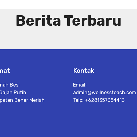
Berita Terbaru
mat
Kontak
Umah Besi
Email:
 Gajah Putih
admin@wellnessteach.com
paten Bener Meriah
Telp: +6281357384413