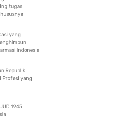
ing tugas
 khususnya
sasi yang
 menghimpun
Farmasi Indonesia
an Republik
i Profesi yang
 UUD 1945
sia
a