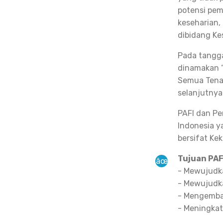
potensi pem
keseharian,
dibidang Ke
Pada tangga
dinamakan “
Semua Tenag
selanjutnya 
PAFI dan Pe
Indonesia y
bersifat Ke
Tujuan PAF
- Mewujudka
- Mewujudka
- Mengemba
- Meningka