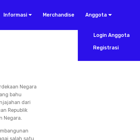
Informasi
Merchandise
Anggota
Login Anggota
Registrasi
erdekaan Negara
uang bahu
jajahan dari
an Republik
n Negara.
 pembangunan
gai salah satu